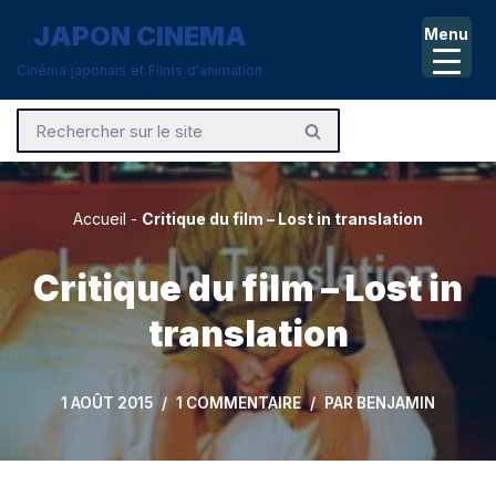
JAPON CINEMA
Menu
Aller
Cinéma japonais et Films d'animation
au
contenu
Accueil
-
Critique du film – Lost in translation
Critique du film – Lost in
translation
1 AOÛT 2015
1 COMMENTAIRE
PAR
BENJAMIN