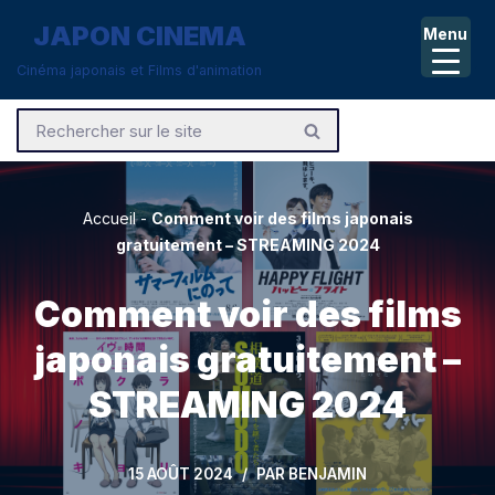
JAPON CINEMA
Menu
Aller
Cinéma japonais et Films d'animation
au
contenu
Accueil
-
Comment voir des films japonais
gratuitement – STREAMING 2024
Comment voir des films
japonais gratuitement –
STREAMING 2024
15 AOÛT 2024
PAR
BENJAMIN