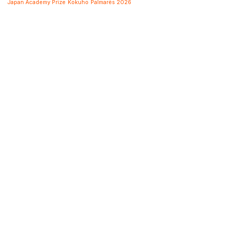
Japan Academy Prize
Kokuho
Palmarès 2026