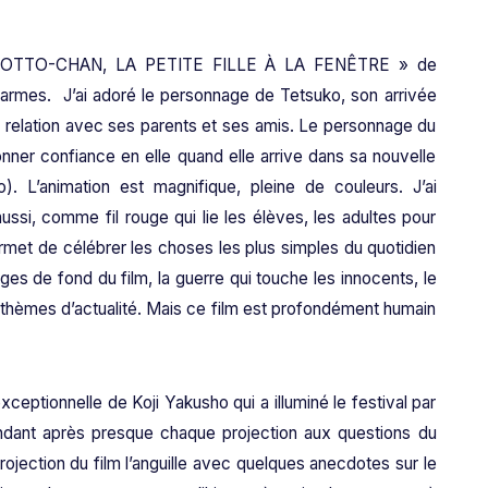
e « TOTTO-CHAN, LA PETITE FILLE À LA FENÊTRE » de
larmes. J’ai adoré le personnage de Tetsuko, son arrivée
 relation avec ses parents et ses amis. Le personnage du
onner confiance en elle quand elle arrive dans sa nouvelle
. L’animation est magnifique, pleine de couleurs. J’ai
ssi, comme fil rouge qui lie les élèves, les adultes pour
rmet de célébrer les choses les plus simples du quotidien
ages de fond du film, la guerre qui touche les innocents, le
 de thèmes d’actualité. Mais ce film est profondément humain
exceptionnelle de Koji Yakusho qui a illuminé le festival par
ndant après presque chaque projection aux questions du
 projection du film l’anguille avec quelques anecdotes sur le