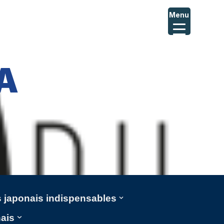
Menu
A
ms japonais indispensables
nais