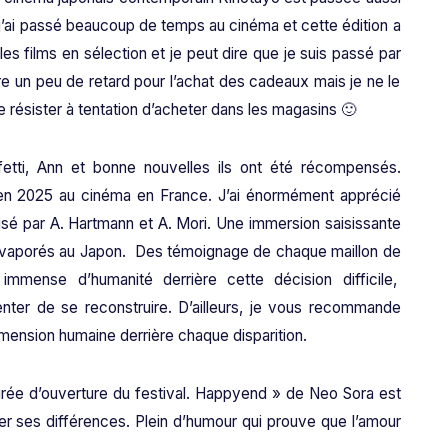
j’ai passé beaucoup de temps au cinéma et cette édition a
s films en sélection et je peut dire que je suis passé par
re un peu de retard pour l’achat des cadeaux mais je ne le
 résister à tentation d’acheter dans les magasins 🙂
nfetti, Ann et bonne nouvelles ils ont été récompensés.
 en 2025 au cinéma en France. J’ai énormément apprécié
isé par A. Hartmann et A. Mori. Une immersion saisissante
 Évaporés au Japon. Des témoignage de chaque maillon de
immense d’humanité derrière cette décision difficile,
enter de se reconstruire. D’ailleurs, je vous recommande
mension humaine derrière chaque disparition.
soirée d’ouverture du festival. Happyend » de Neo Sora est
ver ses différences. Plein d’humour qui prouve que l’amour