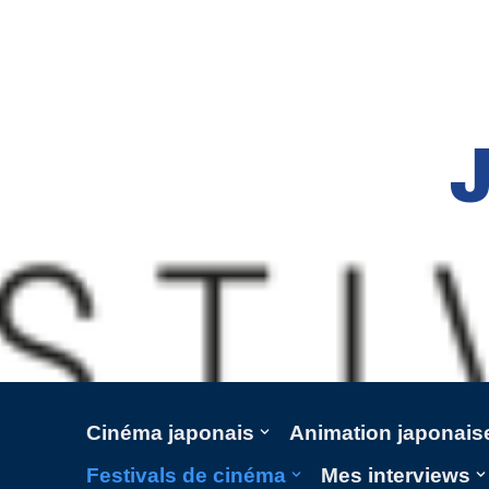
Aller
au
contenu
Cinéma japonais
Animation japonais
Festivals de cinéma
Mes interviews