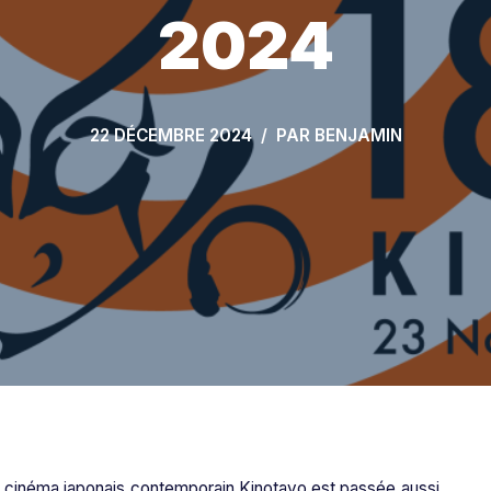
2024
22 DÉCEMBRE 2024
PAR
BENJAMIN
du cinéma japonais contemporain Kinotayo est passée aussi