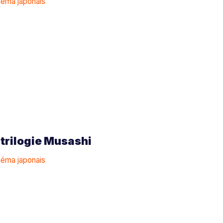
inéma japonais
 trilogie Musashi
inéma japonais