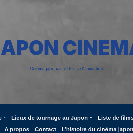
JAPON CINEM
Cinéma japonais et Films d'animation
e
Lieux de tournage au Japon
Liste de fil
A propos
Contact
L’histoire du cinéma japo