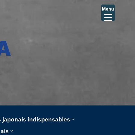
Menu
A
ms japonais indispensables
nais