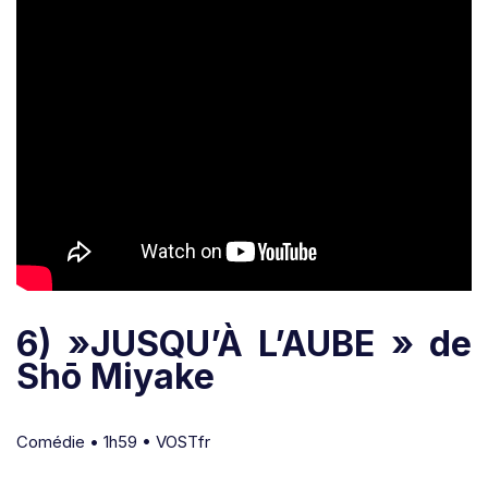
6) »JUSQU’À L’AUBE » de
Shō Miyake
Comédie • 1h59 • VOSTfr