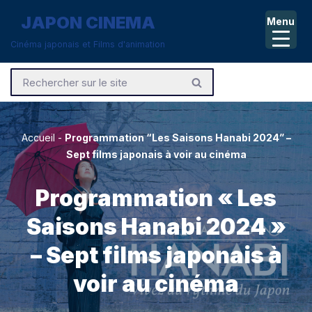
JAPON CINEMA
Menu
Aller
Cinéma japonais et Films d'animation
au
contenu
Accueil
-
Programmation “Les Saisons Hanabi 2024” –
Sept films japonais à voir au cinéma
Programmation « Les
Saisons Hanabi 2024 »
– Sept films japonais à
voir au cinéma