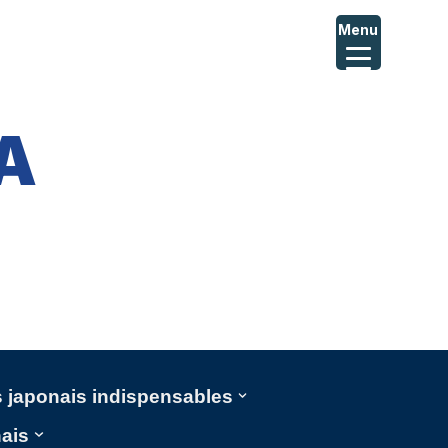
Menu
A
ms japonais indispensables
nais