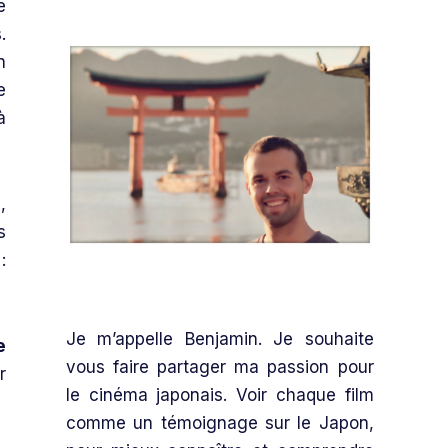
e
.
n
e
à
,
s
:
Je m’appelle Benjamin. Je souhaite
e
vous faire partager ma passion pour
r
le cinéma japonais. Voir chaque film
comme un témoignage sur le Japon,