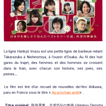
La ligne Hankyû Imazu est une petite ligne de banlieue reliant
Takarazuka à Nishinomiya, à l’ouest d’Osaka. Au fil des huit
gares du trajet, des femmes et des hommes se croisent
dans le train, avec chacun son histoire, ses joies, ses
peines…
Le film est tiré d’un recueil de nouvelles de Hiro Arikawa,
paru en France sous le titre «
Au prochain arrêt
« .
Titre original
:
阪急電車
片道
15
分の奇跡
(
Hankyu Densha