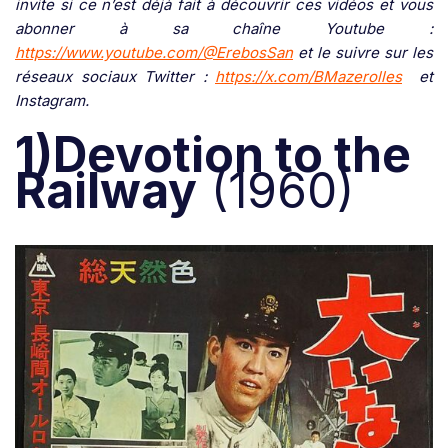
invite si ce n’est déjà fait à découvrir ces vidéos et vous
abonner à sa chaîne Youtube :
https://www.youtube.com/@ErebosSan
et le suivre sur les
réseaux sociaux Twitter :
https://x.com/BMazerolles
et
Instagram.
1)Devotion to the
Railway
(1960)