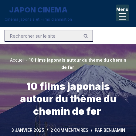
JAPON CINEMA
Menu
Aller
Cinéma japonais et Films d'animation
au
contenu
Accueil
-
10 films japonais autour du thème du chemin
de fer
10 films japonais
autour du thème du
chemin de fer
3 JANVIER 2025
2 COMMENTAIRES
PAR
BENJAMIN