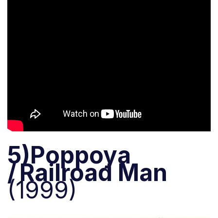
5)Poppoya
/ Railroad Man
(1999)