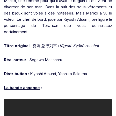
Mariko, une femme pour qui il avait le béguin et qui vient de
divorcer de son mari. Dans la nuit des sous-vêtements et
des bijoux sont volés à des hôtesses. Mais Mariko a vu le
voleur.
Le chef de bord, joué par Kiyoshi Atsumi, préfigure le
personnage de Tora-san que vous connaissez
certainement.
Titre original
:
喜劇
急行列車
(
Kigeki: Kyûkô ressha
)
Réalisateur
: Segawa Masaharu
Distribution
: Kiyoshi Atsumi, Yoshiko Sakuma
La bande annonce
: