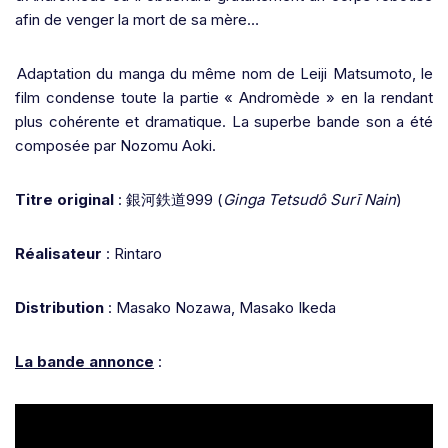
afin de venger la mort de sa mère…
Adaptation du manga du même nom de Leiji Matsumoto, le
film condense toute la partie « Andromède » en la rendant
plus cohérente et dramatique. La superbe bande son a été
composée par Nozomu Aoki.
Titre original
:
銀河鉄道
999 (
Ginga Tetsudô Surī Nain
)
Réalisateur
: Rintaro
Distribution
: Masako Nozawa, Masako Ikeda
La bande annonce
: