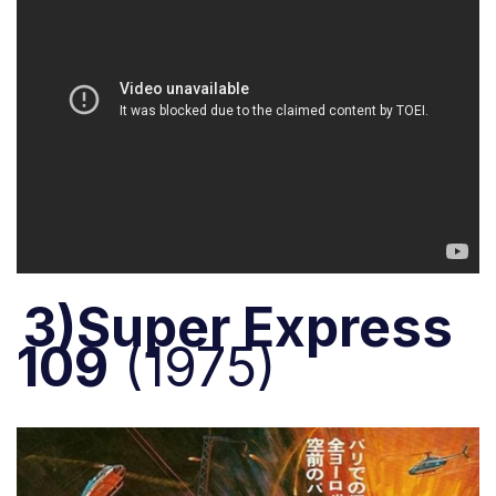
3)Super Express
109
(1975)