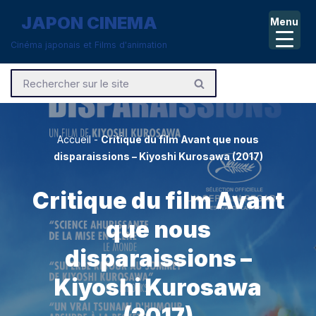
JAPON CINEMA
Menu
Aller
Cinéma japonais et Films d'animation
au
contenu
Accueil
-
Critique du film Avant que nous
disparaissions – Kiyoshi Kurosawa (2017)
Critique du film Avant
que nous
disparaissions –
Kiyoshi Kurosawa