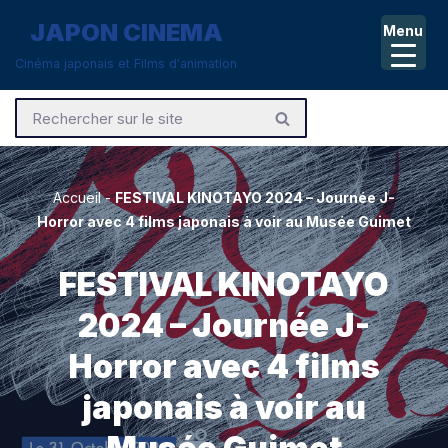
JAPON CINEMA
Menu
Aller
Cinéma japonais et Films d'animation
au
contenu
Accueil
-
FESTIVAL KINOTAYO 2024 – Journée J-
Horror avec 4 films japonais à voir au Musée Guimet
FESTIVAL KINOTAYO
2024 – Journée J-
Horror avec 4 films
japonais à voir au