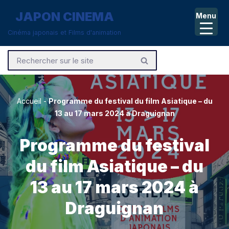
JAPON CINEMA
Menu
Aller
Cinéma japonais et Films d'animation
au
contenu
Accueil
-
Programme du festival du film Asiatique – du
13 au 17 mars 2024 à Draguignan
Programme du festival
du film Asiatique – du
13 au 17 mars 2024 à
Draguignan