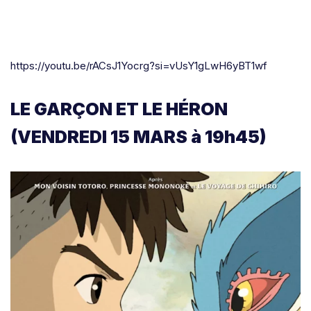
https://youtu.be/rACsJ1Yocrg?si=vUsY1gLwH6yBT1wf
LE GARÇON ET LE HÉRON
(VENDREDI 15 MARS à 19h45)