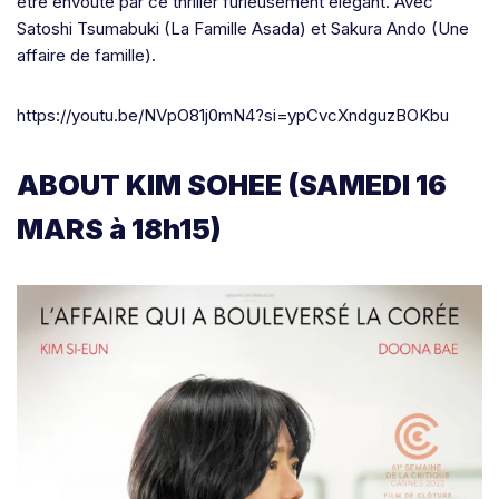
être envoûté par ce thriller furieusement élégant. Avec
Satoshi Tsumabuki (La Famille Asada) et Sakura Ando (Une
affaire de famille).
https://youtu.be/NVpO81j0mN4?si=ypCvcXndguzBOKbu
ABOUT KIM SOHEE (SAMEDI 16
MARS à 18h15)