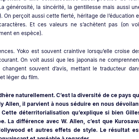
 La générosité, la sincérité, la gentillesse mais aussi un
. On perçoit aussi cette fierté, héritage de l’éducation e
 caractères. Et ces valeurs ne s’achètent pas (on voi
ement en espèce).
ences. Yoko est souvent craintive lorsqu’elle croise de
 courant. On voit aussi que les japonais ne comprennen
t changent souvent d’avis, mettant le traducteur dan
t léger du film.
hère naturellement. C’est la diversité de ce pays qu
y Allen, il parvient à nous séduire en nous dévoilan
 Cette déterritorialisation qu’explique si bien Gille
pe. La différence avec W. Allen, c’est que Kurosaw
Hollywood et autres effets de style. Le résultat es
onvaincant et agréable à regarder.