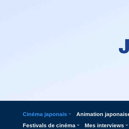
Aller
au
contenu
Cinéma japonais
Animation japonais
Festivals de cinéma
Mes interviews