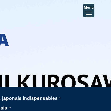
Menu
A
ms japonais indispensables
nais