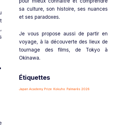
pour mieux connaître et comprendre
sa culture, son histoire, ses nuances
u
et ses paradoxes.
t
,
Je vous propose aussi de partir en
s
voyage, à la découverte des lieux de
tournage des films, de Tokyo à
Okinawa.
-
Étiquettes
Japan Academy Prize
Kokuho
Palmarès 2026
e