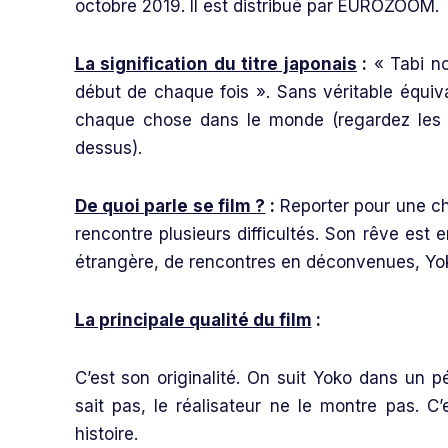
octobre 2019. Il est distribué par EUROZOOM.
La signification du titre japonais
:
« Tabi no
début de chaque fois ». Sans véritable équival
chaque chose dans le monde (regardez les pe
dessus).
De quoi parle se film ?
:
Reporter pour une ch
rencontre plusieurs difficultés. Son rêve est 
étrangère, de rencontres en déconvenues, Yoko 
La principale qualité du film
:
C’est son originalité. On suit Yoko dans un pér
sait pas, le réalisateur ne le montre pas. C
histoire.