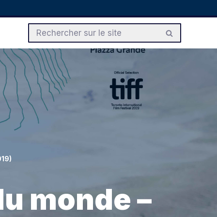
019)
 du monde –