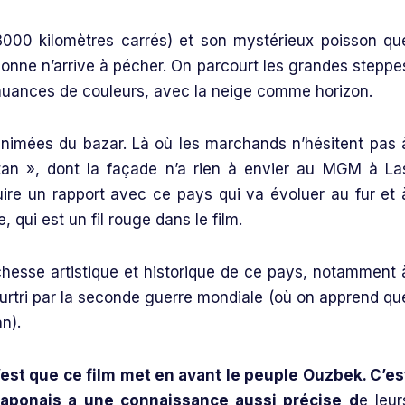
3000 kilomètres carrés) et son mystérieux poisson qu
onne n’arrive à pécher. On parcourt les grandes steppe
 nuances de couleurs, avec la neige comme horizon.
 animées du bazar. Là où les marchands n’hésitent pas 
stan », dont la façade n’a rien à envier au MGM à La
uire un rapport avec ce pays qui va évoluer au fur et 
, qui est un fil rouge dans le film.
ichesse artistique et historique de ce pays, notamment 
eurtri par la seconde guerre mondiale (où on apprend qu
n).
’est que ce film met en avant le peuple Ouzbek. C’es
Japonais a une connaissance aussi précise d
e leur