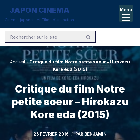
JAPON CINEMA
Menu
Aller
Cinéma japonais et Films d'animation
au
contenu
Accueil
-
Critique du film Notre petite soeur – Hirokazu
Kore eda (2015)
Critique du film Notre
petite soeur – Hirokazu
Kore eda (2015)
26 FÉVRIER 2016
PAR
BENJAMIN