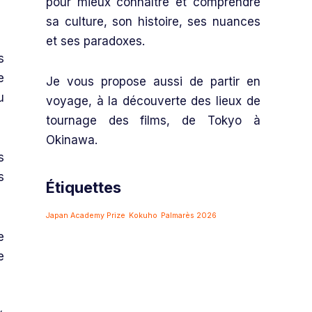
pour mieux connaître et comprendre
sa culture, son histoire, ses nuances
et ses paradoxes.
s
e
Je vous propose aussi de partir en
u
voyage, à la découverte des lieux de
tournage des films, de Tokyo à
Okinawa.
s
s
Étiquettes
Japan Academy Prize
Kokuho
Palmarès 2026
e
e