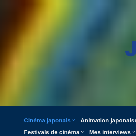
Aller
au
contenu
Cinéma japonais
Animation japonais
Festivals de cinéma
Mes interviews