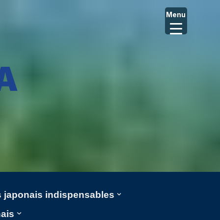
Menu
A
ms japonais indispensables
nais