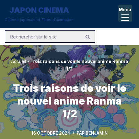
JAPON CINEMA
Menu
Aller
Cinéma japonais et Films d'animation
au
contenu
Accueil
-
Trois raisons de voir le nouvel anime Ranma
1/2
Trois raisons de voir le
nouvel anime Ranma
1/2
16 OCTOBRE 2024
PAR
BENJAMIN