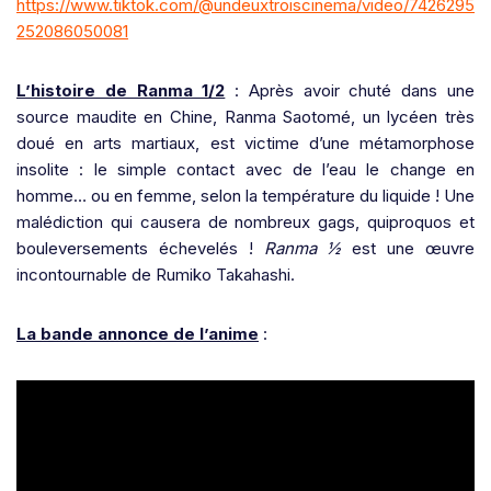
https://www.tiktok.com/@undeuxtroiscinema/video/7426295
252086050081
L’histoire de Ranma 1/2
: Après avoir chuté dans une
source maudite en Chine, Ranma Saotomé, un lycéen très
doué en arts martiaux, est victime d’une métamorphose
insolite : le simple contact avec de l’eau le change en
homme… ou en femme, selon la température du liquide ! Une
malédiction qui causera de nombreux gags, quiproquos et
bouleversements échevelés !
Ranma ½
est une œuvre
incontournable de Rumiko Takahashi.
La bande annonce de l’anime
: