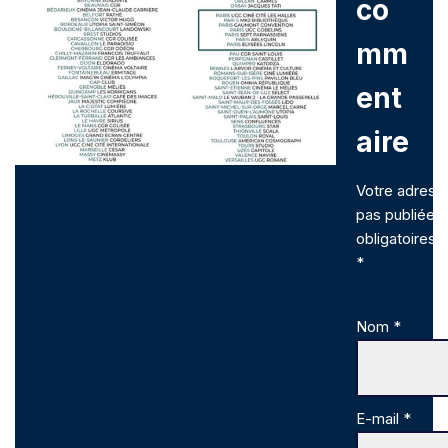
co
mm
ent
aire
Votre adress
pas publiée.
obligatoires 
*
Nom
*
E-mail
*