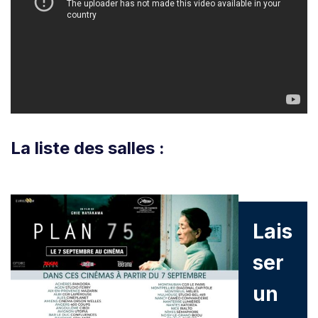
La liste des salles :
Lais
ser
un