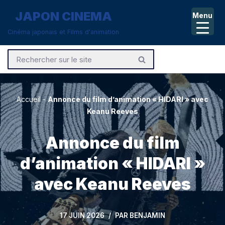
JAPON CINEMA
Menu
Aller
Cinéma japonais et Films d'animation
au
contenu
Accueil
-
Annonce du film d’animation « HIDARI » avec
Keanu Reeves
Annonce du film
d’animation « HIDARI »
avec Keanu Reeves
17 JUIN 2026
PAR
BENJAMIN