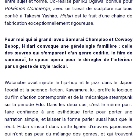
entre sujet et forme. Co-réalisé par Iku Ogawa, connue pour
Pokémon Concierge
, avec un travail de sculpture sur bois
confié à Takeshi Yashiro,
Hidari
est le fruit d’une chaîne de
fabrication exceptionnellement rigoureuse.
Pour moi qui ai grandi avec Samurai Champloo et Cowboy
Bebop, Hidari convoque une généalogie familière : celle
des œuvres qui s’emparent d’un genre codifié, le film de
samouraï, le space opera pour le dérégler de l’intérieur
par un geste de style radical.
Watanabe avait injecté le hip-hop et le jazz dans le Japon
féodal et la science-fiction. Kawamura, lui, greffe la logique
du film d’action contemporain et de la mécanique steampunk
sur la période Edo. Dans les deux cas, c’est le même pari :
faire confiance à une esthétique forte pour porter une
narration simple, et laisser la forme parler aussi haut que le
récit. Hidari s’inscrit dans cette lignée d’œuvres japonaises
qui n’ont pas peur du mélange des genres, et qui trouvent