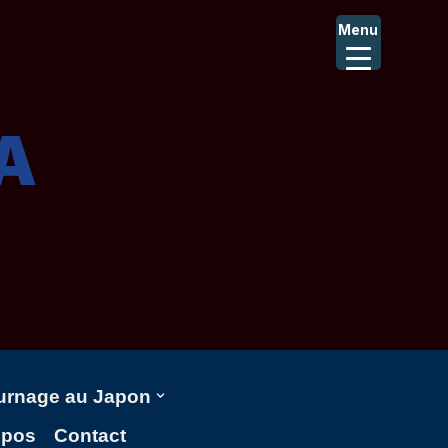
Menu
A
ournage au Japon
opos
Contact