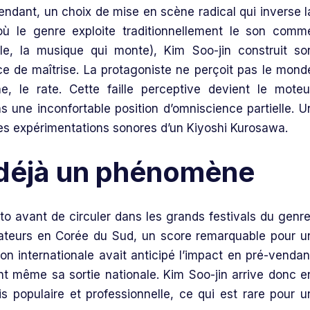
endant, un choix de mise en scène radical qui inverse l
 où le genre exploite traditionnellement le son comm
fle, la musique qui monte), Kim Soo-jin construit so
ce de maîtrise. La protagoniste ne perçoit pas le mond
e, le rate. Cette faille perceptive devient le moteu
s une inconfortable position d’omniscience partielle. U
les expérimentations sonores d’un Kiyoshi Kurosawa.
, déjà un phénomène
o avant de circuler dans les grands festivals du genre
tateurs en Corée du Sud, un score remarquable pour u
on internationale avait anticipé l’impact en pré-vendan
nt même sa sortie nationale. Kim Soo-jin arrive donc e
s populaire et professionnelle, ce qui est rare pour u