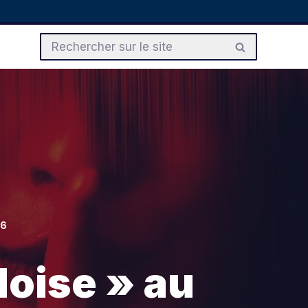
26
Noise » au