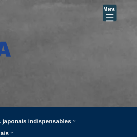
Menu
A
ms japonais indispensables
nais