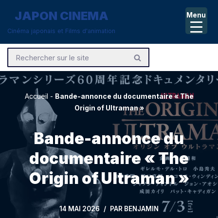
JAPON CINEMA
Menu
Aller
Cinéma japonais et Films d'animation
au
contenu
Accueil
-
Bande-annonce du documentaire « The
Origin of Ultraman »
Bande-annonce du
documentaire « The
Origin of Ultraman »
14 MAI 2026
PAR
BENJAMIN