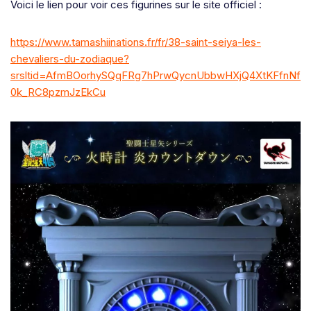
Voici le lien pour voir ces figurines sur le site officiel :
https://www.tamashiinations.fr/fr/38-saint-seiya-les-
chevaliers-du-zodiaque?
srsltid=AfmBOorhySQqFRg7hPrwQycnUbbwHXjQ4XtKFfnNf
0k_RC8pzmJzEkCu