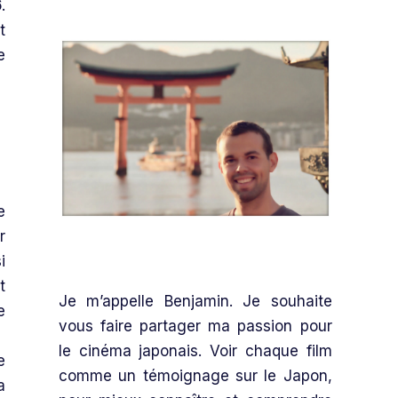
6
.
t
e
e
r
i
t
Je m’appelle Benjamin. Je souhaite
e
vous faire partager ma passion pour
le cinéma japonais. Voir chaque film
e
comme un témoignage sur le Japon,
a