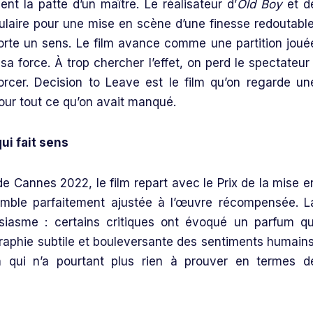
t la patte d’un maître. Le réalisateur d’
Old Boy
et d
culaire pour une mise en scène d’une finesse redoutable
orte un sens. Le film avance comme une partition joué
sa force. À trop chercher l’effet, on perd le spectateur 
orcer. Decision to Leave est le film qu’on regarde un
pour tout ce qu’on avait manqué.
ui fait sens
 de Cannes 2022, le film repart avec le Prix de la mise e
semble parfaitement ajustée à l’œuvre récompensée. L
siasme : certains critiques ont évoqué un parfum qu
graphie subtile et bouleversante des sentiments humains
qui n’a pourtant plus rien à prouver en termes d