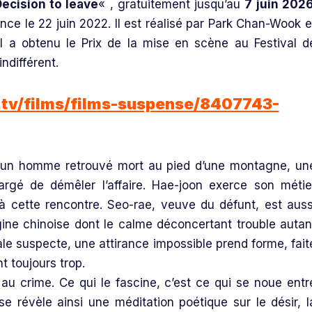
ecision to leave
« , gratuitement jusqu’au
7 juin 202
ance le 22 juin 2022. Il est réalisé par Park Chan-Wook e
Il a obtenu le Prix de la mise en scène au Festival d
ndifférent.
.tv/films/films-suspense/8407743-
un homme retrouvé mort au pied d’une montagne, un
argé de démêler l’affaire. Hae-joon exerce son métie
à cette rencontre. Seo-rae, veuve du défunt, est auss
ine chinoise dont le calme déconcertant trouble autan
cipale suspecte, une attirance impossible prend forme, fait
t toujours trop.
u crime. Ce qui le fascine, c’est ce qui se noue entr
se révèle ainsi une méditation poétique sur le désir, l