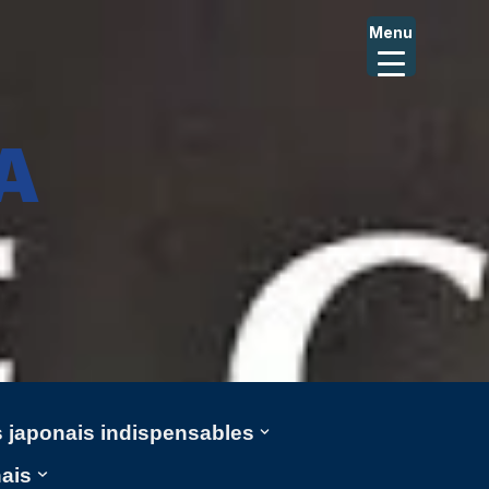
Menu
A
ms japonais indispensables
nais