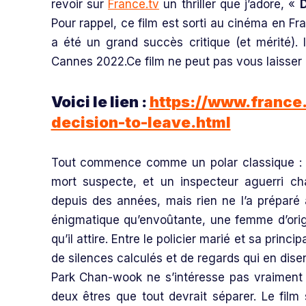
revoir sur
France.tv
un thriller que j’adore, «
D
Pour rappel, ce film est sorti au cinéma en Fr
a été un grand succès critique (et mérité). 
Cannes 2022.Ce film ne peut pas vous laisser i
Voici le lien :
https://www.france
decision-to-leave.html
Tout commence comme un polar classique : 
mort suspecte, et un inspecteur aguerri ch
depuis des années, mais rien ne l’a préparé 
énigmatique qu’envoûtante, une femme d’orig
qu’il attire. Entre le policier marié et sa prin
de silences calculés et de regards qui en disen
Park Chan-wook ne s’intéresse pas vraiment a
deux êtres que tout devrait séparer. Le film 