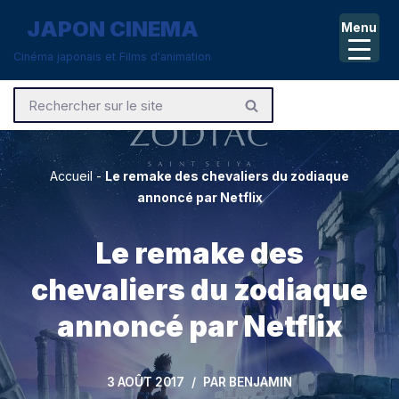
JAPON CINEMA
Menu
Aller
Cinéma japonais et Films d'animation
au
contenu
Accueil
-
Le remake des chevaliers du zodiaque
annoncé par Netflix
Le remake des
chevaliers du zodiaque
annoncé par Netflix
3 AOÛT 2017
PAR
BENJAMIN