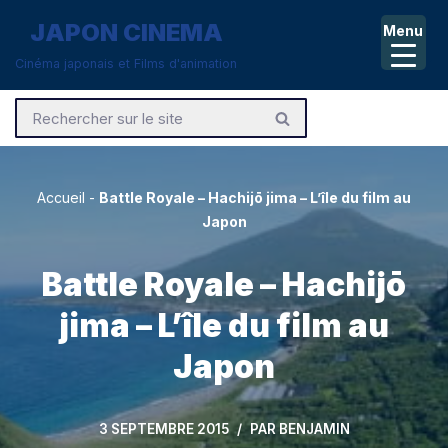
JAPON CINEMA
Menu
Aller
Cinéma japonais et Films d'animation
au
contenu
Accueil
-
Battle Royale – Hachijō jima – L’île du film au
Japon
Battle Royale – Hachijō
jima – L’île du film au
Japon
3 SEPTEMBRE 2015
PAR
BENJAMIN