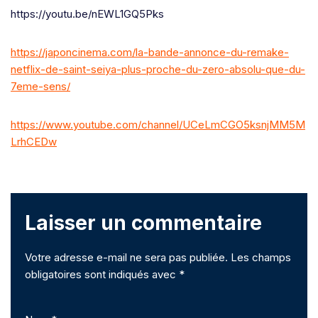
https://youtu.be/nEWL1GQ5Pks
https://japoncinema.com/la-bande-annonce-du-remake-
netflix-de-saint-seiya-plus-proche-du-zero-absolu-que-du-
7eme-sens/
https://www.youtube.com/channel/UCeLmCGO5ksnjMM5M
LrhCEDw
Laisser un commentaire
Votre adresse e-mail ne sera pas publiée.
Les champs
obligatoires sont indiqués avec
*