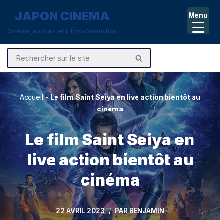
JAPON CINEMA
Menu
Aller
Cinéma japonais et Films d'animation
au
contenu
Accueil
-
Le film Saint Seiya en live action bientôt au
cinéma
Le film Saint Seiya en
live action bientôt au
cinéma
22 AVRIL 2023
PAR
BENJAMIN