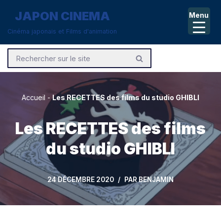
JAPON CINEMA
Menu
Aller
Cinéma japonais et Films d'animation
au
contenu
Accueil
-
Les RECETTES des films du studio GHIBLI
Les RECETTES des films
du studio GHIBLI
24 DÉCEMBRE 2020
PAR
BENJAMIN