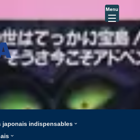
Menu
A
ms japonais indispensables
nais