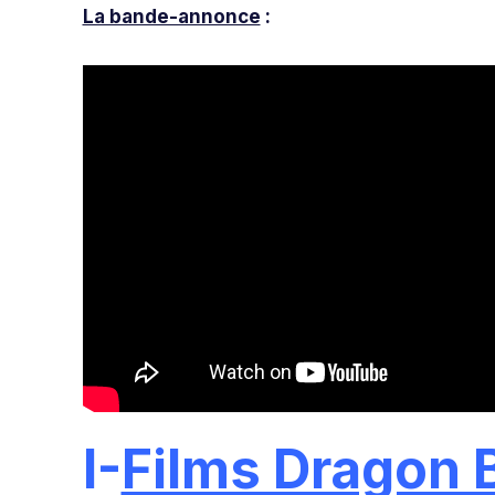
La bande-annonce
:
I-
Films Dragon B