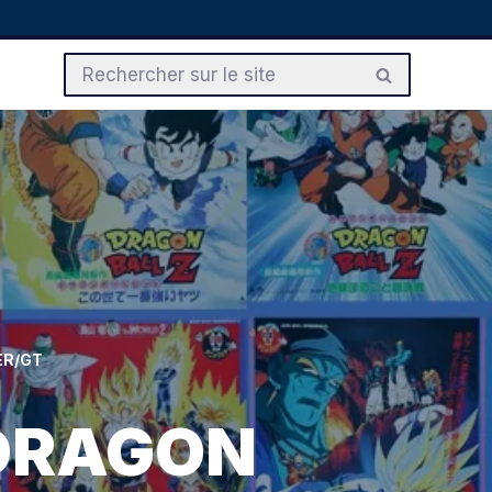
ER/GT
e DRAGON