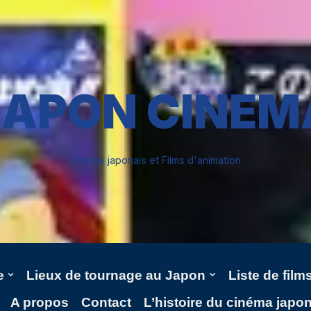
JAPON CINEM
Cinéma japonais et Films d'animation
e
Lieux de tournage au Japon
Liste de fil
A propos
Contact
L’histoire du cinéma japo