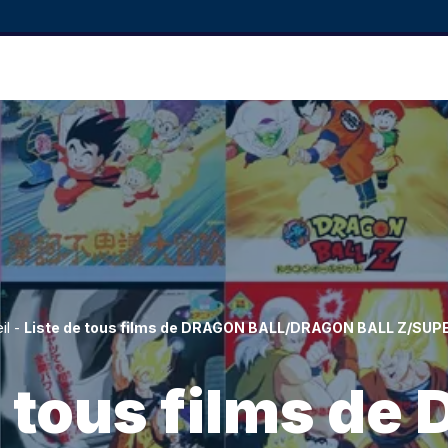
il
-
Liste de tous films de DRAGON BALL/DRAGON BALL Z/SUP
e tous films d