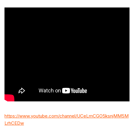
https://www.youtube.com/channel/UCeLmCGO5ksnjMM5M
LrhCEDw