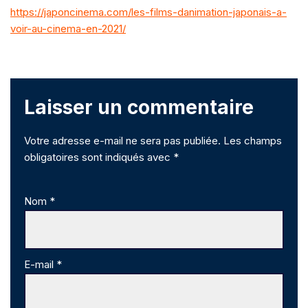
https://japoncinema.com/les-films-danimation-japonais-a-
voir-au-cinema-en-2021/
Laisser un commentaire
Votre adresse e-mail ne sera pas publiée.
Les champs
obligatoires sont indiqués avec
*
Nom
*
E-mail
*