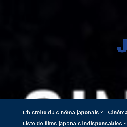
Aller
au
contenu
L’histoire du cinéma japonais
Cinéma
Liste de films japonais indispensables