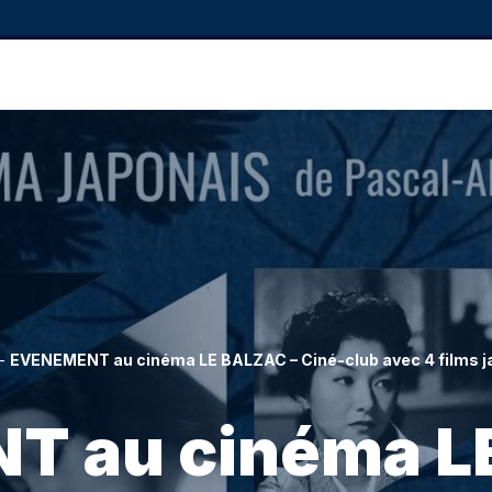
-
EVENEMENT au cinéma LE BALZAC – Ciné-club avec 4 films j
 au cinéma L