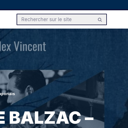
aponais
E BALZAC –