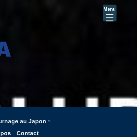
Menu
A
ournage au Japon
opos
Contact