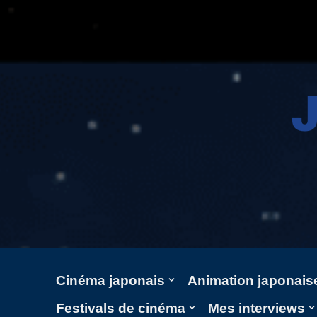
Aller
au
contenu
Cinéma japonais
Animation japonais
Festivals de cinéma
Mes interviews