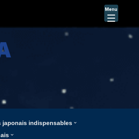
Menu
A
ms japonais indispensables
nais