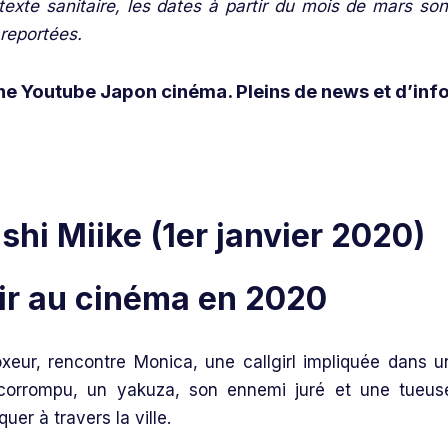
xte sanitaire, les dates à partir du mois de mars son
 reportées.
ne Youtube Japon cinéma. Pleins de news et d’inf
ashi Miike (1er janvier 2020)
xeur, rencontre Monica, une callgirl impliquée dans u
er corrompu, un yakuza, son ennemi juré et une tueus
uer à travers la ville.