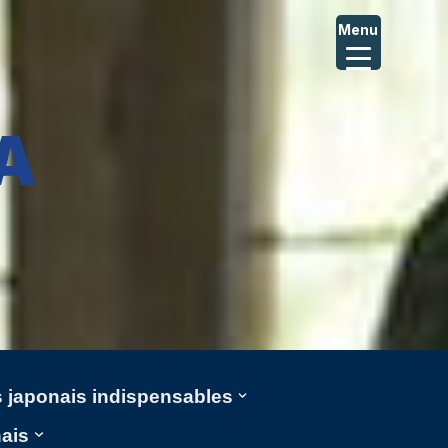
Menu
A
ms japonais indispensables
nais