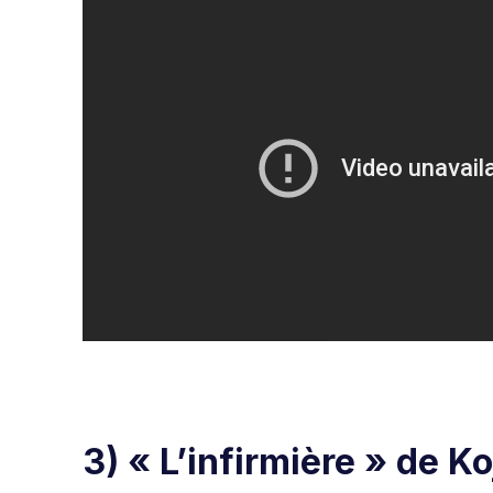
3) « L’infirmière »
de
Ko