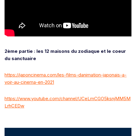
2ème partie : les 12 maisons du zodiaque et le coeur
du sanctuaire
https://japoncinema.com/les-films-danimation-japonais-a-
voir-au-cinema-en-2021
https://www.youtube.com/channel/UCeLmCGO5ksnjMM5M
LrhCEDw