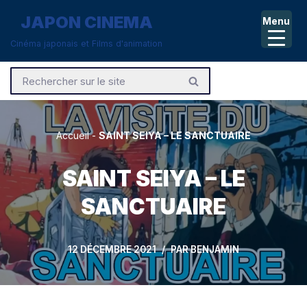
JAPON CINEMA
Menu
Aller
Cinéma japonais et Films d'animation
au
contenu
Accueil
-
SAINT SEIYA – LE SANCTUAIRE
SAINT SEIYA – LE
SANCTUAIRE
12 DÉCEMBRE 2021
PAR
BENJAMIN