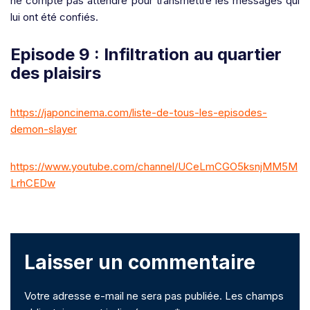
ne compte pas attendre pour transmettre les messages qui
lui ont été confiés.
Episode 9 : Infiltration au quartier
des plaisirs
https://japoncinema.com/liste-de-tous-les-episodes-
demon-slayer
https://www.youtube.com/channel/UCeLmCGO5ksnjMM5M
LrhCEDw
Laisser un commentaire
Votre adresse e-mail ne sera pas publiée.
Les champs