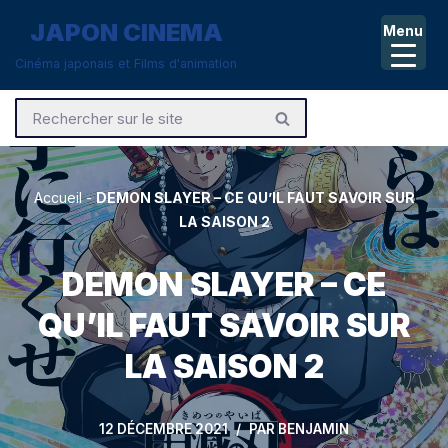
JAPON CINEMA
Menu
Aller
Cinéma japonais et Films d'animation
au
contenu
Accueil
-
DEMON SLAYER – CE QU’IL FAUT SAVOIR SUR
LA SAISON 2
DEMON SLAYER – CE
QU’IL FAUT SAVOIR SUR
LA SAISON 2
12 DÉCEMBRE 2021
PAR
BENJAMIN