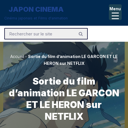
JAPON CINEMA
Menu
Aller
Cinéma japonais et Films d'animation
au
contenu
Accueil
-
Sortie du film d’animation LE GARCON ET LE
HERON sur NETFLIX
Sortie du film
d’animation LE GARCON
ET LE HERON sur
NETFLIX