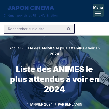
JAPON CINEMA
Menu
Aller
Cinéma japonais et Films d'animation
au
contenu
Accueil
-
Liste des ANIMES le plus attendus à voir en
2024
Liste des ANIMES le
plus attendus à voir en
2024
1 JANVIER 2024
PAR
BENJAMIN