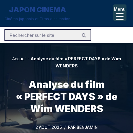
JAPON CINEMA
Menu
Aller
Cinéma japonais et Films d'animation
au
contenu
Accueil
-
Analyse du film « PERFECT DAYS » de Wim
WENDERS
Analyse du film
« PERFECT DAYS » de
Wim WENDERS
2 AOÛT 2025
PAR
BENJAMIN