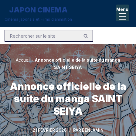
JAPON CINEMA
Menu
Aller
Cinéma japonais et Films d'animation
au
contenu
Accueil
-
Annonce officielle de la suite du manga
SAINT SEIYA
Annonce officielle de la
suite du manga SAINT
SEIYA
21 FÉVRIER 2026
PAR
BENJAMIN