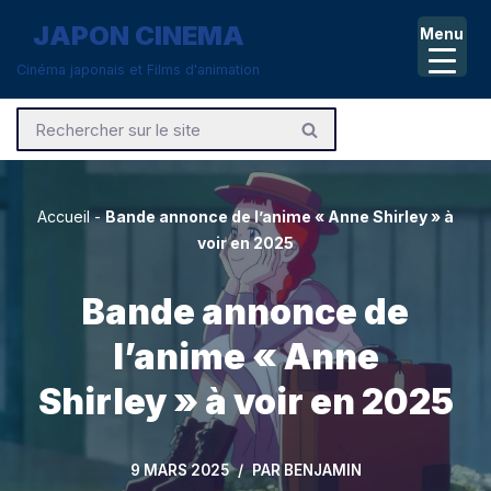
JAPON CINEMA
Menu
Aller
Cinéma japonais et Films d'animation
au
contenu
Accueil
-
Bande annonce de l’anime « Anne Shirley » à
voir en 2025
Bande annonce de
l’anime « Anne
Shirley » à voir en 2025
9 MARS 2025
PAR
BENJAMIN