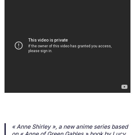
« Anne Shirley », a new anime series based
on « Anne of Green Gables » book by Lucy