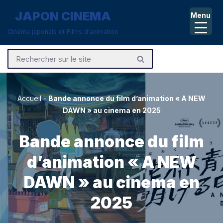
JAPON CINEMA
Menu
Aller
Cinéma japonais et Films d'animation
au
contenu
Accueil
-
Bande annonce du film d’animation « A NEW
DAWN » au cinema en 2025
Bande annonce du film
d’animation « A NEW
DAWN » au cinema en
2025