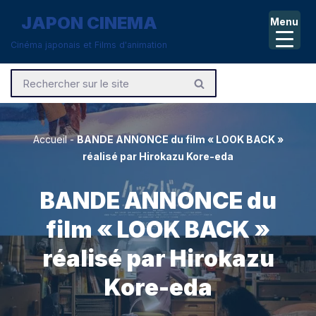
JAPON CINEMA
Menu
Aller
Cinéma japonais et Films d'animation
au
contenu
Accueil
-
BANDE ANNONCE du film « LOOK BACK »
réalisé par Hirokazu Kore-eda
BANDE ANNONCE du
film « LOOK BACK »
réalisé par Hirokazu
Kore-eda