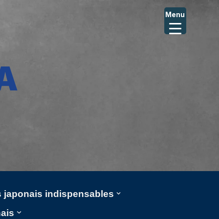
Menu
A
ms japonais indispensables
nais