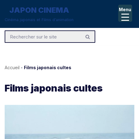
JAPON CINEMA
Menu
Aller
Cinéma japonais et Films d'animation
au
contenu
Accueil
-
Films japonais cultes
Films japonais cultes