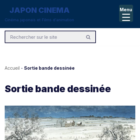
JAPON CINEMA
Menu
Aller
Cinéma japonais et Films d'animation
au
contenu
Accueil
-
Sortie bande dessinée
Sortie bande dessinée