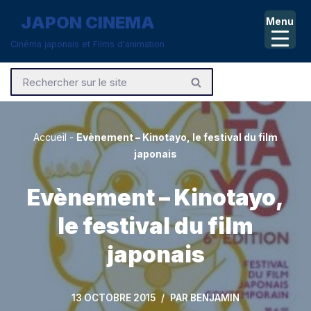
JAPON CINEMA
Menu
Aller
Cinéma japonais et Films d'animation
au
contenu
Accueil
-
Evènement – Kinotayo, le festival du film
japonais
Evènement – Kinotayo,
le festival du film
japonais
13 OCTOBRE 2015
PAR
BENJAMIN