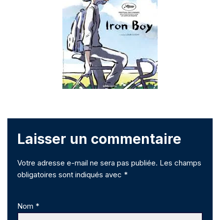
Laisser un commentaire
Votre adresse e-mail ne sera pas publiée.
Les champs
obligatoires sont indiqués avec
*
Nom
*