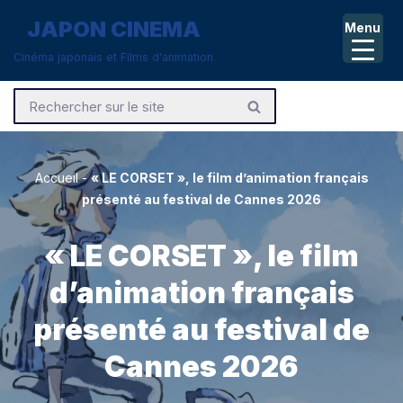
JAPON CINEMA
Menu
Aller
Cinéma japonais et Films d'animation
au
contenu
Accueil
-
« LE CORSET », le film d’animation français
présenté au festival de Cannes 2026
« LE CORSET », le film
d’animation français
présenté au festival de
Cannes 2026