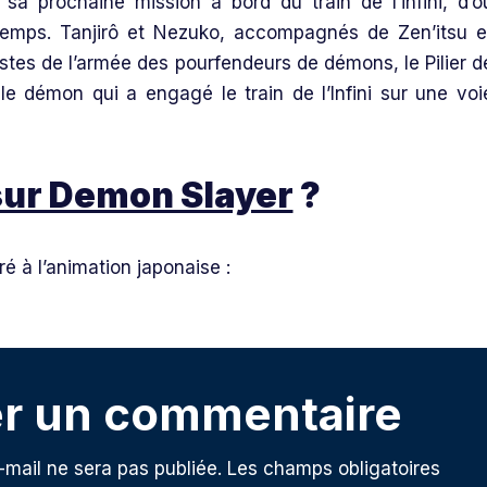
a prochaine mission à bord du train de l’infini, d’o
temps. Tanjirô et Nezuko, accompagnés de Zen’itsu e
éistes de l’armée des pourfendeurs de démons, le Pilier d
e démon qui a engagé le train de l’Infini sur une voi
 sur Demon Slayer
?
é à l’animation japonaise :
er un commentaire
-mail ne sera pas publiée.
Les champs obligatoires