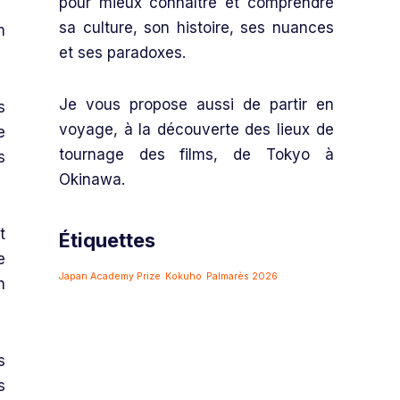
pour mieux connaître et comprendre
sa culture, son histoire, ses nuances
m
et ses paradoxes.
Je vous propose aussi de partir en
s
voyage, à la découverte des lieux de
e
tournage des films, de Tokyo à
s
Okinawa.
t
Étiquettes
e
Japan Academy Prize
Kokuho
Palmarès 2026
n
s
s