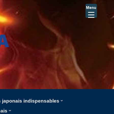
Menu
A
ms japonais indispensables
nais