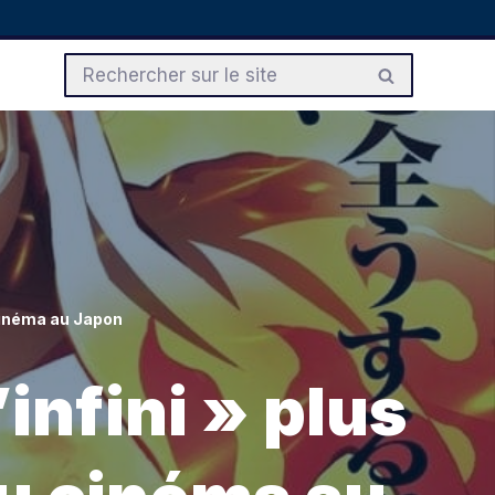
 cinéma au Japon
’infini » plus