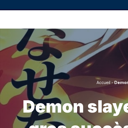
Accueil
-
Demon 
Demon slayer 