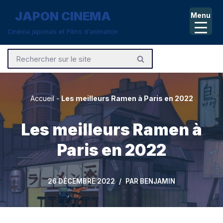
JAPON CINEMA
Menu
Aller
Cinéma japonais et Films d'animation
au
contenu
Accueil
-
Les meilleurs Ramen à Paris en 2022
Les meilleurs Ramen à
Paris en 2022
26 DÉCEMBRE 2022
PAR
BENJAMIN