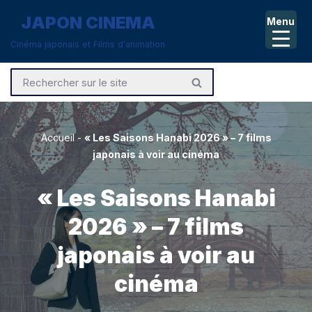
JAPON CINEMA
Menu
Aller
Cinéma japonais et Films d'animation
au
contenu
Accueil
-
« Les Saisons Hanabi 2026 » – 7 films
japonais à voir au cinéma
« Les Saisons Hanabi
2026 » – 7 films
japonais à voir au
cinéma