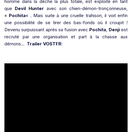
homme dans la dèche la plus totale, est exploité en tant
que
Devil Hunter
avec son chien-démon-tronçonneuse,
«
Pochita
« . Mais suite à une cruelle trahison, il voit enfin
une possibilité de se tirer des bas-fonds où il croupit !
Devenu surpuissant après sa fusion avec
Pochita
,
Denji
est
recruté par une organisation et part à la chasse aux
démons…
Trailer VOSTFR
: