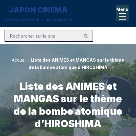
JAPON CINEMA
Menu
Aller
Cinéma japonais et Films d'animation
au
contenu
Accueil
-
Liste des ANIMES et MANGAS sur le thème
de la bombe atomique d’HIROSHIMA
Liste des ANIMES et
MANGAS sur le thème
de la bombe atomique
d’HIROSHIMA