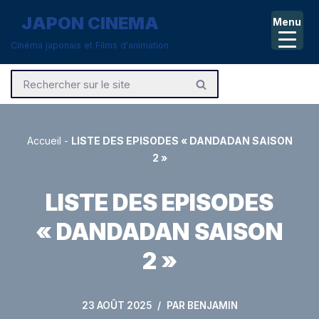
JAPON CINEMA
Menu
Aller
Cinéma japonais et Films d'animation
au
contenu
Accueil
-
LISTE DES EPISODES « DANDADAN SAISON
2 »
LISTE DES EPISODES
« DANDADAN SAISON
2 »
23 AOÛT 2025
PAR
BENJAMIN